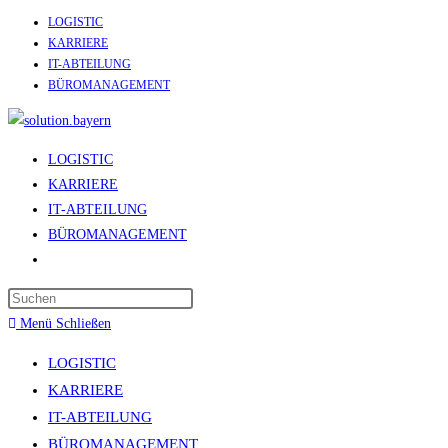
LOGISTIC
Zum
KARRIERE
Inhalt
IT-ABTEILUNG
springen
BÜROMANAGEMENT
LOGISTIC
KARRIERE
IT-ABTEILUNG
BÜROMANAGEMENT
Website-
Suche
umschalten
Menü
Schließen
LOGISTIC
KARRIERE
IT-ABTEILUNG
BÜROMANAGEMENT