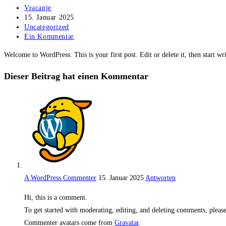
Beitrags-
Vracanje
Autor:
Beitrag
15. Januar 2025
veröffentlicht:
Beitrags-
Uncategorized
Kategorie:
Beitrags-
Ein Kommentar
Kommentare:
Welcome to WordPress. This is your first post. Edit or delete it, then start wr
Dieser Beitrag hat einen Kommentar
A WordPress Commenter
15. Januar 2025
Antworten
Hi, this is a comment.
To get started with moderating, editing, and deleting comments, pleas
Commenter avatars come from
Gravatar
.