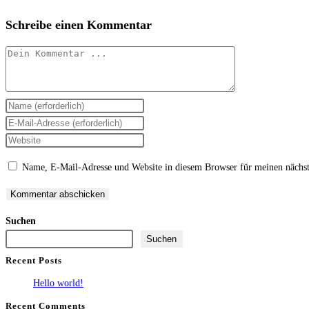
Schreibe einen Kommentar
Kommentieren
Gib
deinen
Gib
Namen
deine
Gib
oder
E-
deine
Name, E-Mail-Adresse und Website in diesem Browser für meinen nächs
Benutzernamen
Mail-
Website-
zum
Adresse
URL
Kommentieren
zum
ein
Suchen
ein
Kommentieren
(optional)
Suchen
ein
Recent Posts
Hello world!
Recent Comments