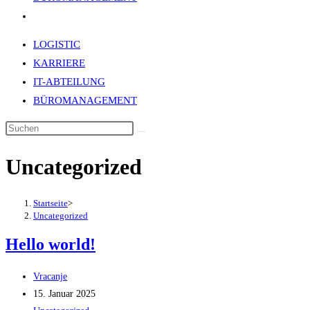
Website-
Suche
LOGISTIC
umschalten
KARRIERE
IT-ABTEILUNG
BÜROMANAGEMENT
Uncategorized
Startseite
>
Uncategorized
Hello world!
Beitrags-
Vracanje
Autor:
Beitrag
15. Januar 2025