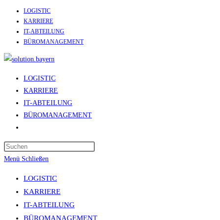
LOGISTIC
Zum
KARRIERE
Inhalt
IT-ABTEILUNG
springen
BÜROMANAGEMENT
LOGISTIC
KARRIERE
IT-ABTEILUNG
BÜROMANAGEMENT
Website-
Suche
umschalten
Menü
Schließen
LOGISTIC
KARRIERE
IT-ABTEILUNG
BÜROMANAGEMENT